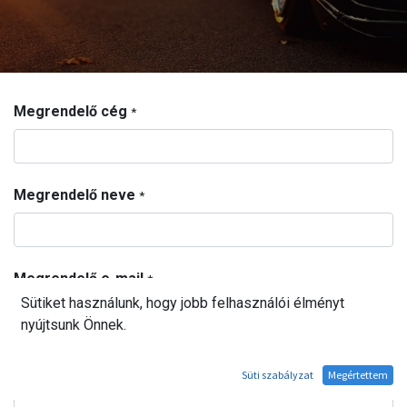
Megrendelő cég
*
Megrendelő neve
*
Megrendelő e-mail
*
Sütiket használunk, hogy jobb felhasználói élményt
nyújtsunk Önnek.
Megrendelő értesítési e-mail címek
Süti szabályzat
Megértettem